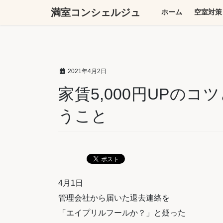
コ
ナ
満室コンシェルジュ
ホーム
空室対策
ン
ビ
テ
ゲ
ン
ー
ツ
シ
へ
ョ
2021年4月2日
ス
ン
キ
に
家賃5,000円UPの
ッ
移
うこと
プ
動
4
月
1
日
管理会社から届いた退去連絡を
「エイプリルフールか？」と疑った