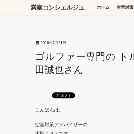
コ
ナ
満室コンシェルジュ
ホーム
空室対策
ン
ビ
テ
ゲ
ン
ー
ツ
シ
へ
ョ
2018年7月21日
ス
ン
キ
に
ゴルファー専門の ト
ッ
移
田誠也さん
プ
動
こんばんは。
空室対策アドバイザーの
大脇ちさとです。