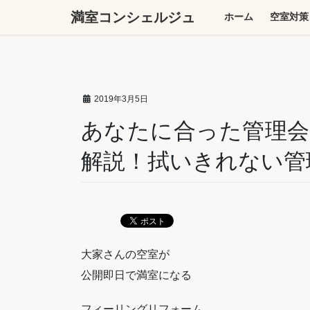
コ
ナ
満室コンシェルジュ
ホーム
空室対策
ン
ビ
テ
ゲ
ン
ー
ツ
シ
へ
ョ
2019年3月5日
ス
ン
キ
に
あなたに合った管理会
ッ
移
解説！拭いきれない管
プ
動
大家さんの空室が
公開即日で満室になる
フィーリングリフォーム