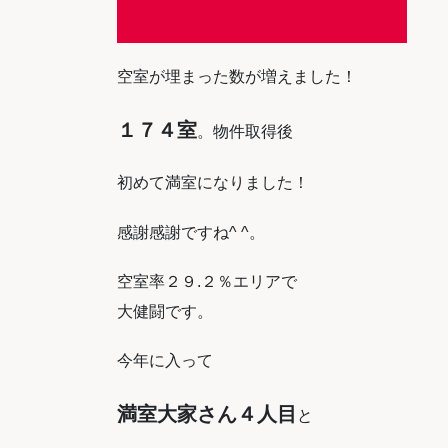
空室が埋まった数が増えました！
１７４室
。物件取得後
初めて満室になりました！
感謝感謝ですね^ ^。
空室率２９.２％エリアで
大健闘です。
今年に入って
満室大家さん４人目
と