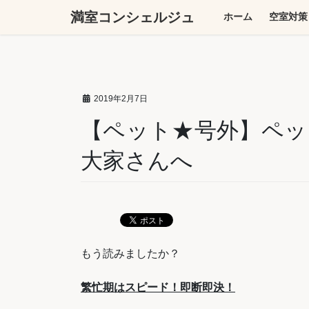
コ
ナ
満室コンシェルジュ
ホーム
空室対策
ン
ビ
テ
ゲ
ン
ー
ツ
シ
へ
ョ
2019年2月7日
ス
ン
キ
に
【ペット★号外】ペッ
ッ
移
大家さんへ
プ
動
もう読みましたか？
繁忙期はスピード！即断即決！