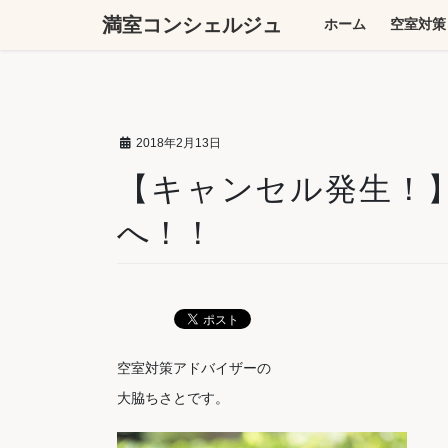
コ
ナ
満室コンシェルジュ
ホーム
空室対策
ン
ビ
テ
ゲ
ン
ー
ツ
シ
へ
ョ
2018年2月13日
ス
ン
キ
に
【キャンセル発生！
ッ
移
へ！！
プ
動
空室対策アドバイザーの
大脇ちさとです。