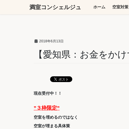
コ
ナ
満室コンシェルジュ
ホーム
空室対策
ン
ビ
テ
ゲ
ン
ー
ツ
シ
へ
ョ
2018年6月13日
ス
ン
キ
に
【愛知県：お金をかけ
ッ
移
プ
動
現在受付中！！
”３
枠限定”
空室を埋めるのではなく
空室が埋まる具体策