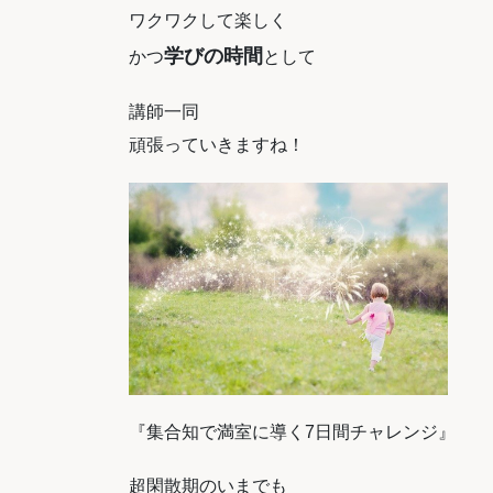
ワクワクして楽しく
学びの時間
かつ
として
講師一同
頑張っていきますね！
『集合知で満室に導く7日間チャレンジ』
超閑散期のいまでも