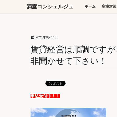
コ
ナ
満室コンシェルジュ
ホーム
空室対策
ン
ビ
テ
ゲ
ン
ー
ツ
シ
へ
ョ
2021年8月14日
ス
ン
キ
に
賃貸経営は順調ですが
ッ
移
非聞かせて下さい！
プ
動
申込受付中！！