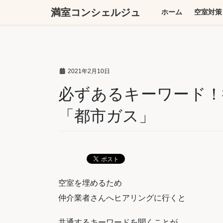
コ
ナ
満室コンシェルジュ
ホーム
空室対策
ン
ビ
テ
ゲ
ン
ー
ツ
シ
へ
ョ
2021年2月10日
ス
ン
キ
に
必ずあるキーワード！
ッ
移
「都市ガス」
プ
動
空室を埋めるため
仲介業者さんへヒアリングに行くと
共通するキーワードを聞くことが