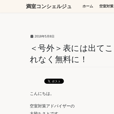
コ
ナ
満室コンシェルジュ
ホーム
空室対策
ン
ビ
テ
ゲ
ン
ー
ツ
シ
へ
ョ
2018年5月8日
ス
ン
キ
に
＜号外＞表には出てこ
ッ
移
れなく無料に！
プ
動
こんにちは。
空室対策アドバイザーの
大脇ちさとです。