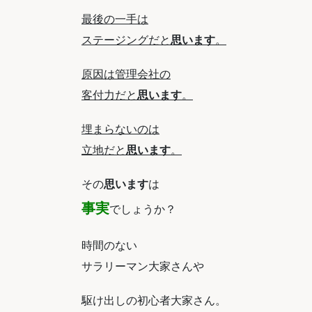
最後の一手は
ステージングだと
思います
。
原因は管理会社の
客付力だと
思います
。
埋まらないのは
立地だと
思います
。
その
思います
は
事実
でしょうか？
時間のない
サラリーマン大家さんや
駆け出しの初心者大家さん。