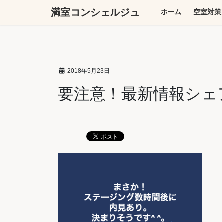
コ
ナ
満室コンシェルジュ
ホーム
空室対策
ン
ビ
テ
ゲ
ン
ー
ツ
シ
へ
ョ
2018年5月23日
ス
ン
キ
に
要注意！最新情報シェ
ッ
移
プ
動