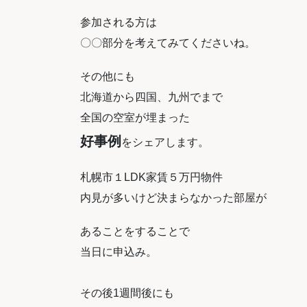
参加される方は
〇〇部分を考えてみてくださいね。
その他にも
北海道から四国、九州でまで
全国の空室が埋まった
好事例
をシェアします。
札幌市１
LDK
家賃５万円物件
内見が多いけど決まらなかった部屋が
あることをすることで
当日に申込み。
その後
1
週間後にも