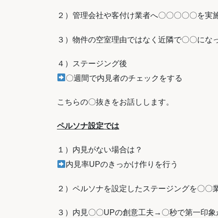
２）管理会社や客付け業者へ〇〇〇〇〇を実
３）物件の空室理由ではなく
近隣で〇〇にな
４）ステージング後
〇週間で内見者のチェックをする
こちらの〇抜きをお話しします。
ペルソナ設定では
１）内見がない場合は？
内見率
UP
のきっかけ作りを行う
２）ペルソナを設定したステージングを
〇〇
３）内見〇〇
UP
の創意工夫
→
〇秒で第一印象