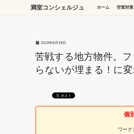
コ
ナ
満室コンシェルジュ
ホーム
空室対策
ン
ビ
テ
ゲ
ン
ー
ツ
シ
へ
ョ
2019年8月18日
ス
ン
キ
に
苦戦する地方物件。フ
ッ
移
らないが埋まる！に変
プ
動
個
ワーク