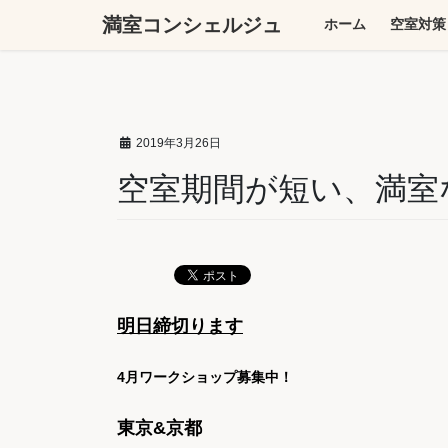
コ
ナ
満室コンシェルジュ
ホーム
空室対策
ン
ビ
テ
ゲ
ン
ー
ツ
シ
へ
ョ
2019年3月26日
ス
ン
キ
に
空室期間が短い、満室
ッ
移
プ
動
明日締切ります
4月ワークショップ募集中！
東京&京都