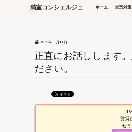
コ
ナ
満室コンシェルジュ
ホーム
空室対策
ン
ビ
テ
ゲ
ン
ー
ツ
シ
へ
ョ
2019年11月11日
ス
ン
キ
に
正直にお話しします。
ッ
移
ださい。
プ
動
11
賃貸
セミ