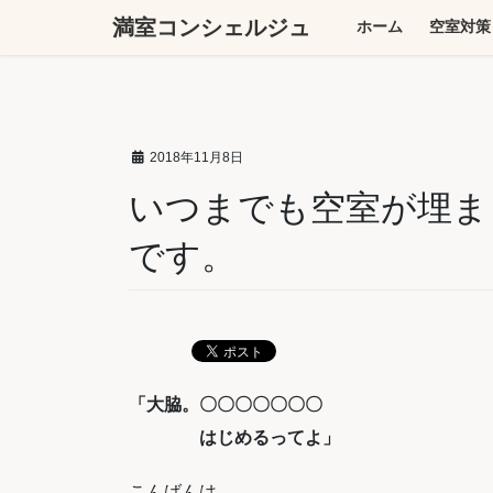
コ
ナ
満室コンシェルジュ
ホーム
空室対策
ン
ビ
テ
ゲ
ン
ー
ツ
シ
へ
ョ
2018年11月8日
ス
ン
キ
に
いつまでも空室が埋ま
ッ
移
です。
プ
動
「大脇。〇〇〇〇〇〇〇
はじめるってよ」
こんばんは。