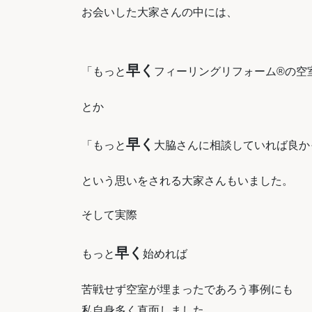
お会いした大家さんの中には、
早く
「もっと
フィーリングリフォーム
®
の空
とか
早く
「もっと
大脇さんに相談していれば良か
という思いをされる大家さんもいました。
そして実際
早く
もっと
始めれば
苦戦せず空室が埋まったであろう事例にも
私自身多く直面しました。