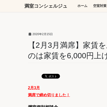
コ
ナ
満室コンシェルジュ
ホーム
空室対策
ン
ビ
テ
ゲ
ン
ー
ツ
シ
へ
ョ
2020年2月15日
ス
ン
キ
に
【2月3月満席】家賃
ッ
移
のは家賃を6,000円
プ
動
2月3月
満席で締め切りました！