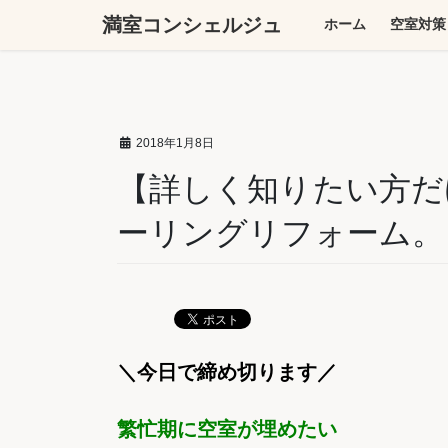
コ
ナ
満室コンシェルジュ
ホーム
空室対策
ン
ビ
テ
ゲ
ン
ー
ツ
シ
へ
ョ
2018年1月8日
ス
ン
キ
に
【詳しく知りたい方だ
ッ
移
ーリングリフォーム。
プ
動
＼今日で締め切ります／
繁忙期に空室が埋めたい