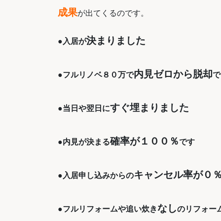
成果
が出てくるのです。
決まりました
●
入居が
内見ゼロから脱却
●フルリノベ８０万で
で
すぐ埋まりました
●当日や翌日に
確率が１００％
●内見が決まる
です
キャンセル率が０
●入居申し込みからの
なし
●フルリフォームや追い炊き
のリフォー