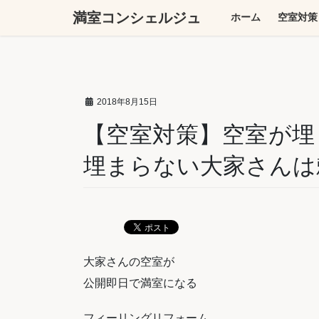
コ
ナ
満室コンシェルジュ
ホーム
空室対策
ン
ビ
テ
ゲ
ン
ー
ツ
シ
へ
ョ
2018年8月15日
ス
ン
キ
に
【空室対策】空室が埋
ッ
移
埋まらない大家さんは
プ
動
大家さんの空室が
公開即日で満室になる
フィーリングリフォーム