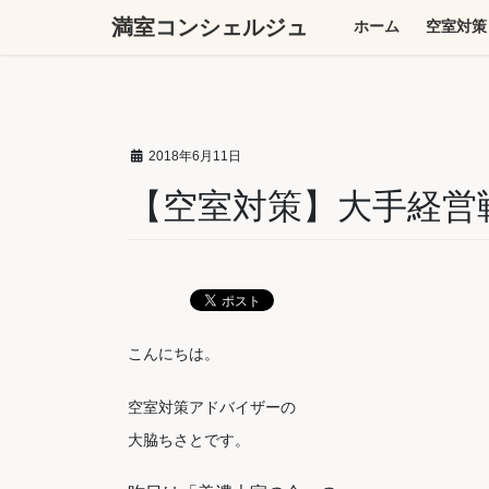
コ
ナ
満室コンシェルジュ
ホーム
空室対策
ン
ビ
テ
ゲ
ン
ー
ツ
シ
へ
ョ
2018年6月11日
ス
ン
キ
に
【空室対策】大手経営
ッ
移
プ
動
こんにちは。
空室対策アドバイザーの
大脇ちさとです。