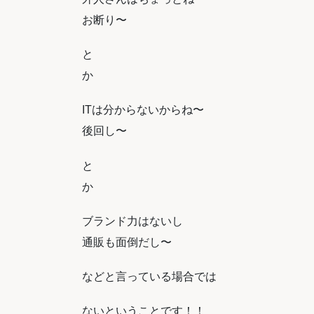
お断り〜
と
か
ITは分からないからね〜
後回し〜
と
か
ブランド力はないし
通販も面倒だし〜
などと言っている場合では
ないということです！！