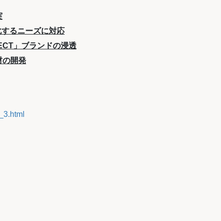
実
化するニーズに対応
ECT」ブランドの浸透
材の開発
2_3.html