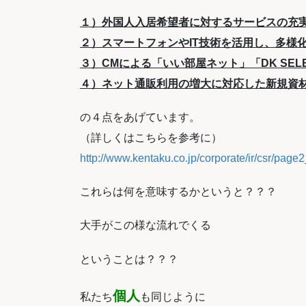
１）外国人入居希望者に対するサービスの充
２）
スマートフォンやIT技術を活用し、多様
３）CMによる「いい部屋ネット」「DK SEL
４）ネット通販利用の増大に対応した新規資
の４点をあげています。
（詳しくはこちらを参考に）
http://www.kentaku.co.jp/corporate/ir/csr/page
これらは何を意味するかというと？？？
大手がこの様な流れでくる
ということは？？？
個人
私たち
も同じように