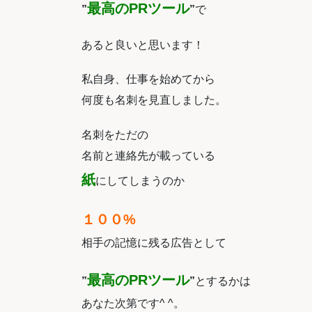
最高の
PR
ツール
”
”
で
あると良いと思います！
私自身、仕事を始めてから
何度も名刺を見直しました。
名刺をただの
名前と連絡先が載っている
紙
にしてしまうのか
１００%
相手の記憶に残る広告として
最高の
PR
ツール
”
”
とするかは
あなた次第です^ ^。