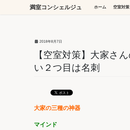
コ
ナ
満室コンシェルジュ
ホーム
空室対策
ン
ビ
テ
ゲ
ン
ー
ツ
シ
へ
ョ
2018年8月7日
ス
ン
キ
に
【空室対策】大家さん
ッ
移
い２つ目は名刺
プ
動
大家の三種の神器
マインド