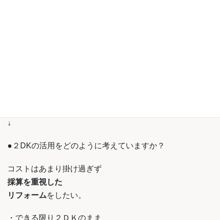
セオリーに基づいたリフォーム
を行うことで、
さまざまな問題点を
解決したいと考えています！！！
コスト削減しても
空室を埋まる方法を知りたいです！
↓
↓
↓
●２DKの活用をどのように考えていますか？
コストはあまり掛け過ぎず
採算を重視した
リフォーム
をしたい。
・できる限り２ＤＫのまま