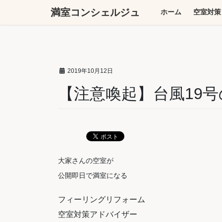
コ
ナ
満室コンシェルジュ
ホーム
空室対策
ン
ビ
テ
ゲ
ン
ー
ツ
シ
へ
ョ
2019年10月12日
ス
ン
キ
に
【注意喚起】台風19
ッ
移
プ
動
大家さんの空室が
公開即日で満室になる
フィーリングリフォーム
空室対策アドバイザー