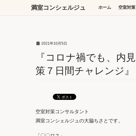
コ
ナ
満室コンシェルジュ
ホーム
空室対策
ン
ビ
テ
ゲ
ン
ー
ツ
シ
へ
ョ
2021年10月5日
ス
ン
キ
に
『コロナ禍でも、内見者
ッ
移
策７日間チャレンジ』
プ
動
空室対策コンサルタント
満室コンシェルジュの大脇ちさとです。
「〇〇ロス」