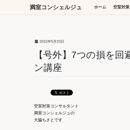
コ
ナ
満室コンシェルジュ
ホーム
空室対策
ン
ビ
テ
ゲ
ン
ー
ツ
シ
へ
ョ
2022年5月23日
ス
ン
キ
に
【号外】7つの損を回
ッ
移
ン講座
プ
動
空室対策コンサルタント
満室コンシェルジュの
大脇ちさとです