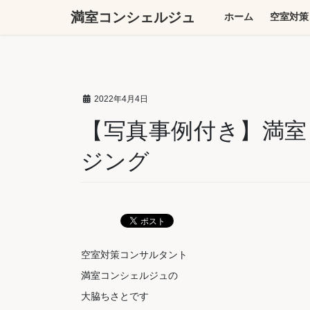
コ
ナ
満室コンシェルジュ
ホーム
空室対策
ン
ビ
テ
ゲ
ン
ー
ツ
シ
へ
ョ
2022年4月4日
ス
ン
キ
に
【写真事例付き】満室！
ッ
移
ジング
プ
動
空室対策コンサルタント
満室コンシェルジュの
大脇ちさとです