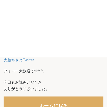
大脇ちさとFacebook
ステージング事例は
Instagramから。
▼ ▼ ▼
大脇ちさとInstagram
時々Twitterでつぶやいています。
▼ ▼ ▼
大脇ちさとTwitter
フォロー大歓迎です^ ^。
今日もお読みいだたき
ありがとうございました。
ホームに戻る