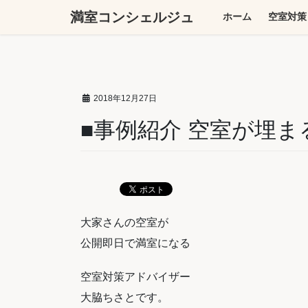
コ
ナ
満室コンシェルジュ
ホーム
空室対策
ン
ビ
テ
ゲ
ン
ー
ツ
シ
へ
ョ
2018年12月27日
ス
ン
キ
に
■事例紹介 空室が埋
ッ
移
プ
動
大家さんの空室が
公開即日で満室になる
空室対策アドバイザー
大脇ちさとです。